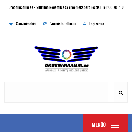
Droonimaailm.ee - Suurima kogemusega drooniekspert Eestis | Tel: 68 78 770
Soovinimekiri
Vormista tellimus
Logi sisse
MENÜÜ