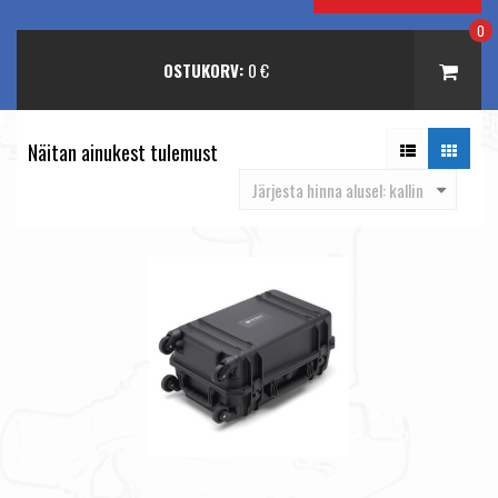
0
OSTUKORV:
0
€
Näitan ainukest tulemust