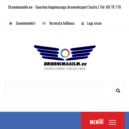
Droonimaailm.ee - Suurima kogemusega drooniekspert Eestis | Tel: 68 78 770
Soovinimekiri
Vormista tellimus
Logi sisse
MENÜÜ