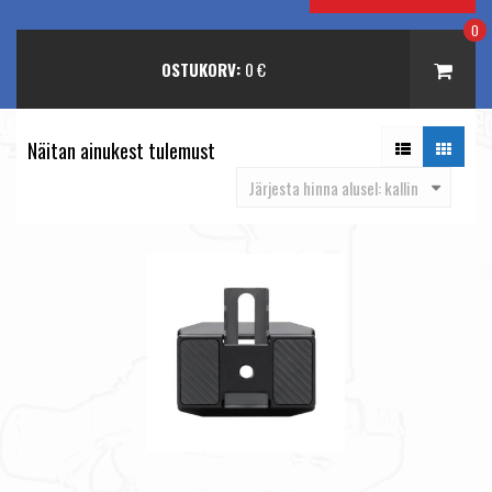
0
OSTUKORV:
0
€
Näitan ainukest tulemust