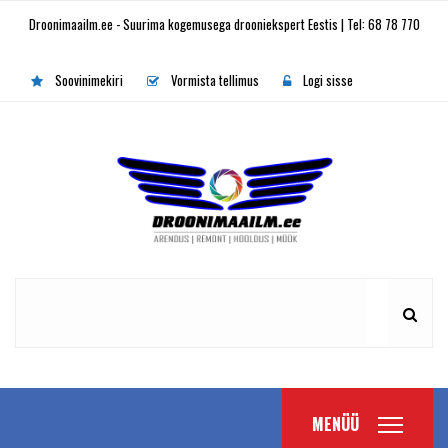
Droonimaailm.ee - Suurima kogemusega drooniekspert Eestis | Tel: 68 78 770
Soovinimekiri
Vormista tellimus
Logi sisse
MENÜÜ