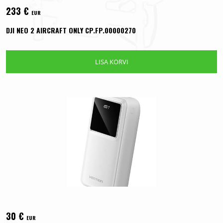
233
€
EUR
DJI NEO 2 AIRCRAFT ONLY CP.FP.00000270
LISA KORVI
30
€
EUR