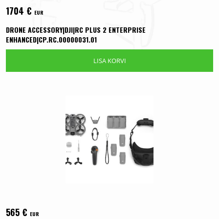
1704
€
EUR
DRONE ACCESSORY|DJI|RC PLUS 2 ENTERPRISE
ENHANCED|CP.RC.00000031.01
LISA KORVI
565
€
EUR