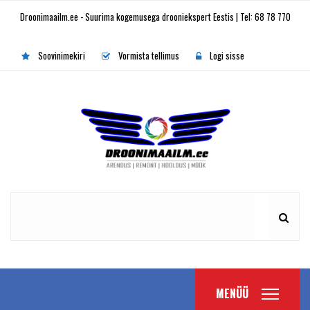
Droonimaailm.ee - Suurima kogemusega drooniekspert Eestis | Tel: 68 78 770
Soovinimekiri
Vormista tellimus
Logi sisse
MENÜÜ