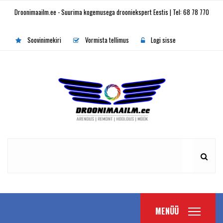
Droonimaailm.ee - Suurima kogemusega drooniekspert Eestis | Tel: 68 78 770
Soovinimekiri
Vormista tellimus
Logi sisse
MENÜÜ