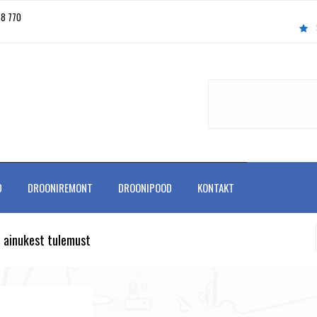
78 770
D
DROONIREMONT
DROONIPOOD
KONTAKT
 ainukest tulemust