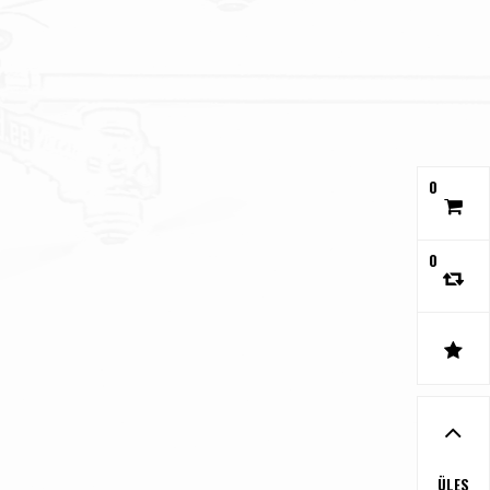
0
0
ÜLES