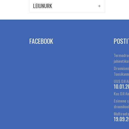
LEIUNURK
FACEBOOK
POSTI
Termodroo
jahieetika
Droonisem
Toosikann
UUS DJI A
10.01.2
Kas DJI Ai
Esimene s
droonikoo
Multirooto
19.09.2