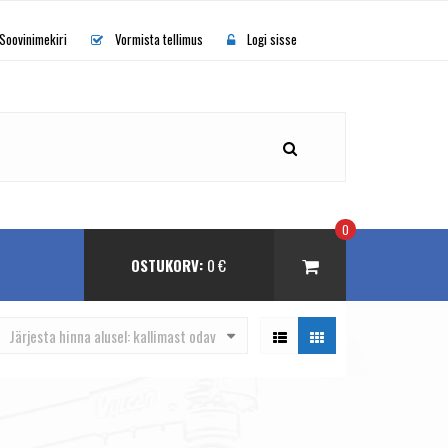
Soovinimekiri
Vormista tellimus
Logi sisse
0
OSTUKORV:
0
€