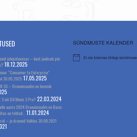
TUSED
SÜNDMUSTE KALENDER
Ei ole tulemas ühtegi sündmuse
nid jahipidamises – kust jookseb piir
18.12.2025
s?
inar “Consumer to Enterprise”
17.05.2025
ul 30.05.2025
IR 3S – Droonimaailm.ee lemmik
025
22.03.2024
r 3 või DJI Mavic 3 Pro?
elle aasta 2024 Droonimaailm.ee Basic
11.01.2024
litus on tehtud…
rid – ja droonid Valklas 30.09.2021
021