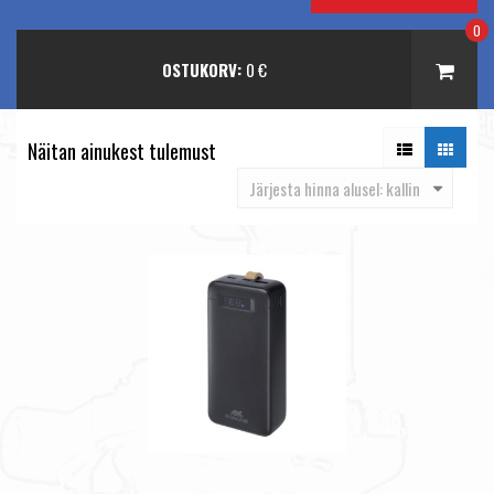
0
OSTUKORV:
0
€
Näitan ainukest tulemust