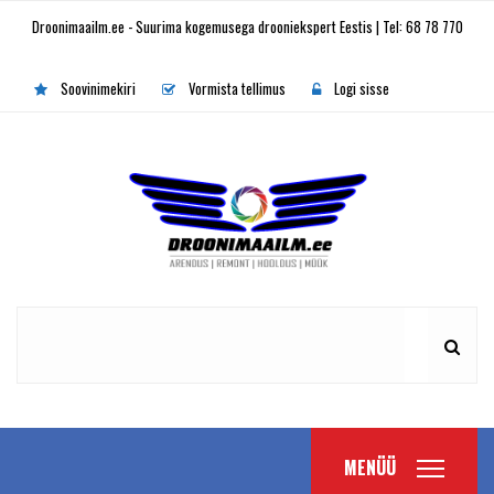
Droonimaailm.ee - Suurima kogemusega drooniekspert Eestis | Tel: 68 78 770
Soovinimekiri
Vormista tellimus
Logi sisse
MENÜÜ