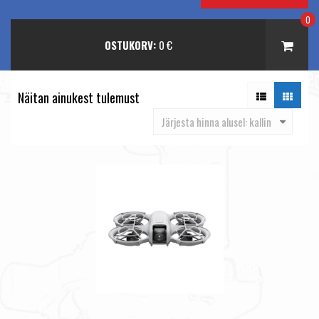
0
OSTUKORV:
0
€
Näitan ainukest tulemust