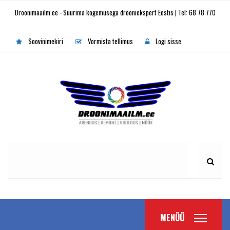
Droonimaailm.ee - Suurima kogemusega drooniekspert Eestis | Tel: 68 78 770
Soovinimekiri
Vormista tellimus
Logi sisse
MENÜÜ